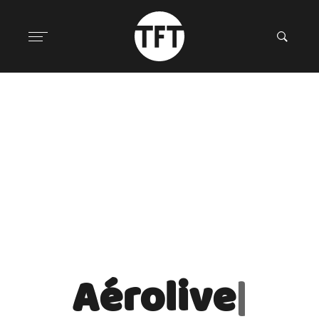
Aérolive
|