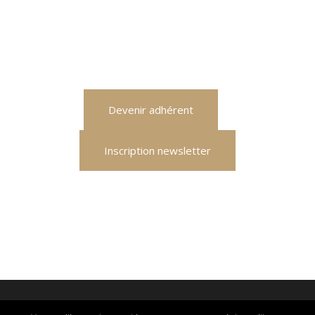
Devenir adhérent
Inscription newsletter
© 2026 TFT : Place Fulbert de Beina : 61300 L'Aigle
-
Qui