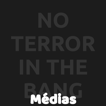
NO
TERROR
IN THE
BANG
Médias