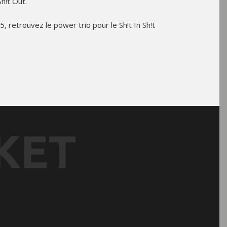
h!t Out.
 retrouvez le power trio pour le Sh!t In Sh!t
KET