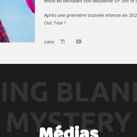
envol en dévoilant son deuxième EP Sh!t In S
Après une première tournée intense en 2025,
Out Tour !
Liens
YING BLAN
MYSTERY
Médias