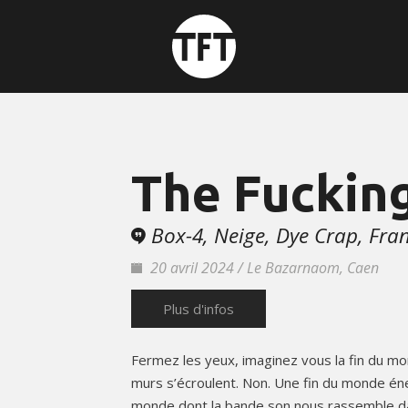
The Fuckin
Box-4, Neige, Dye Crap, Fra
20 avril 2024 / Le Bazarnaom, Caen
Plus d'infos
Fermez les yeux, imaginez vous la fin du m
murs s’écroulent. Non. Une fin du monde én
monde dont la bande son nous rassemble da