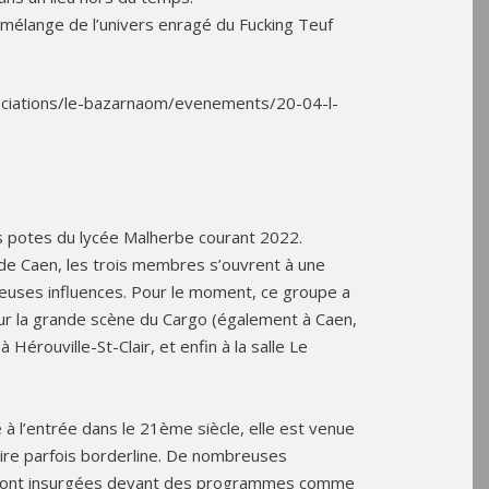
nt mélange de l’univers enragé du Fucking Teuf
sociations/le-bazarnaom/evenements/20-04-l-
s potes du lycée Malherbe courant 2022.
de Caen, les trois membres s’ouvrent à une
euses influences. Pour le moment, ce groupe a
 sur la grande scène du Cargo (également à Caen,
 Hérouville-St-Clair, et enfin à la salle Le
à l’entrée dans le 21ème siècle, elle est venue
oire parfois borderline. De nombreuses
e sont insurgées devant des programmes comme