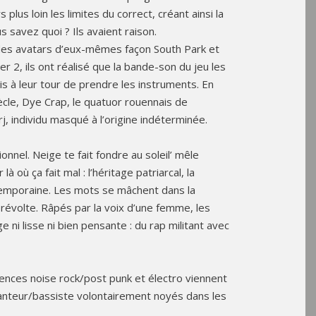
 plus loin les limites du correct, créant ainsi la
 savez quoi ? Ils avaient raison.
 des avatars d’eux-mêmes façon South Park et
2, ils ont réalisé que la bande-son du jeu les
s à leur tour de prendre les instruments. En
ècle, Dye Crap, le quatuor rouennais de
j, individu masqué à l’origine indéterminée.
onnel. Neige te fait fondre au soleil’ mêle
là où ça fait mal : l’héritage patriarcal, la
temporaine. Les mots se mâchent dans la
a révolte. Râpés par la voix d’une femme, les
e ni lisse ni bien pensante : du rap militant avec
uences noise rock/post punk et électro viennent
hanteur/bassiste volontairement noyés dans les