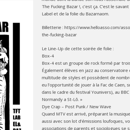
The Fucking Bazar !, c’est ça. C’est le sava
Label et de la folie du Bazarnaom.
Billetterie : https://www.helloasso.com/as
the-fucking-bazar
Le Line-Up de cette soirée de folie :
Box-4
Box-4 est un groupe de rock formé par troi
Également élèves en jazz au conservatoire 
multitude de styles et possèdent de nombr
eu l’opportunité de jouer à la Fac de Caen,
dans le cadre du festival Younivers), au BBC à
Normandy a St-Lô. »
Dye Crap – Post Punk / New Wave
Quand MTV est arrivé, préparant la musique 
aussi avec son lot d’émissions loufoques, v
associations de parents et sociologues s