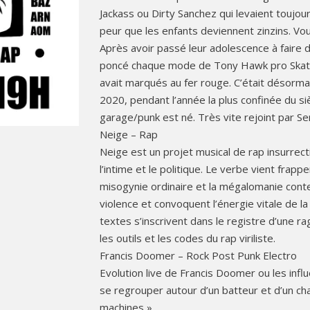
Jackass ou Dirty Sanchez qui levaient toujours
peur que les enfants deviennent zinzins. Vous
Après avoir passé leur adolescence à faire
poncé chaque mode de Tony Hawk pro Skater 
avait marqués au fer rouge. C’était désormai
2020, pendant l’année la plus confinée du si
garage/punk est né. Très vite rejoint par Ser
Neige – Rap
Neige est un projet musical de rap insurrecti
l’intime et le politique. Le verbe vient frapper 
misogynie ordinaire et la mégalomanie con
violence et convoquent l’énergie vitale de l
textes s’inscrivent dans le registre d’une rag
les outils et les codes du rap viriliste.
Francis Doomer – Rock Post Punk Electro
Evolution live de Francis Doomer ou les infl
se regrouper autour d’un batteur et d’un c
machines ».