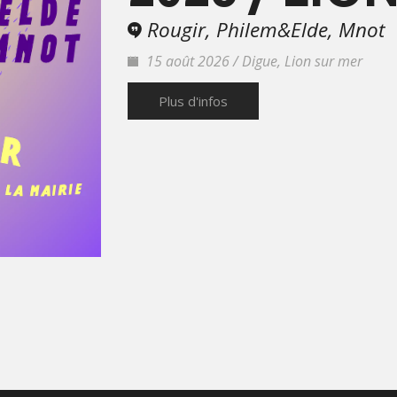
Rougir, Philem&Elde, Mnot
15 août 2026 / Digue, Lion sur mer
Plus d'infos