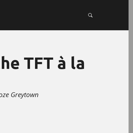
he TFT à la
oze Greytown