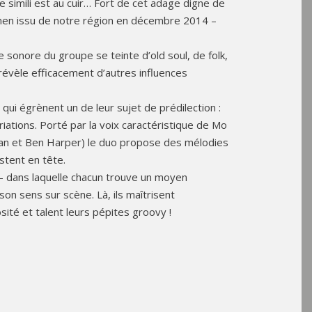
e simili est au cuir… Fort de cet adage digne de
men issu de notre région en décembre 2014 –
e sonore du groupe se teinte d’old soul, de folk,
 révèle efficacement d’autres influences
qui égrènent un de leur sujet de prédilection :
riations. Porté par la voix caractéristique de Mo
dan et Ben Harper) le duo propose des mélodies
stent en tête.
e – dans laquelle chacun trouve un moyen
son sens sur scène. Là, ils maîtrisent
sité et talent leurs pépites groovy !