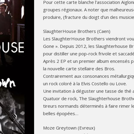
Pour cette carte blanche l’association Aigl
groupes régionaux. A noter que malheureus
produire, (fracture du doigt d’un des music
SlaughterHouse Brothers (Caen)
Les SlaughterHouse Brothers viendront vou
Gone ». Depuis 2012, les Slaughterhouse Br
pour distiller une pop-rock frivole et sacca
Après 2 EP et un premier album encensés pa
la nouvelle carte stellaire des Bros.
Contrairement aux consonances métallurgiqu
un rock coloré à la Elvis Costello ou Love.
Une invitation à déguster une tasse de thé 
Quatuor de rock, The Slaughterhouse Brothe
tireurs normands déterminés à faire rimer l
belles épopées…
Moze Greytown (Evreux)