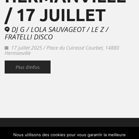
/ 17 JUILLET
DJ G / LOLA SAUVAGEOT / LE Z /
FRATELLI DISCO
17 juillet 2025 / Place du Cuirassé Courbet, 14880
Hermanville
Plus d'infos
© 2026 TFT : Place Fulbert de Beina : 61300 L'Aigle
-
Qui
Nous utilisons des cookies pour vous garantir la meilleure
sommes-nous
-
Contact
-
Pro
-
Partenaires
-
Bureau