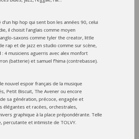
d’un hip hop qui sent bon les années 90, celui
die, il choisit l’anglais comme moyen
anglo-saxons comme tyler the creator, little
 de rap et de jazz en studio comme sur scène,
nd : 4 musiciens aguerris avec alex monfort
yron (batterie) et samuel f’hima (contrebasse).
le nouvel espoir français de la musique
nés, Petit Biscuit, The Avener ou encore
e de sa génération, précoce, engagée et
is élégantes et racées, orchestrales,
ivers graphique à la place prépondérante. Telle
che, percutante et intimiste de TOLVY.