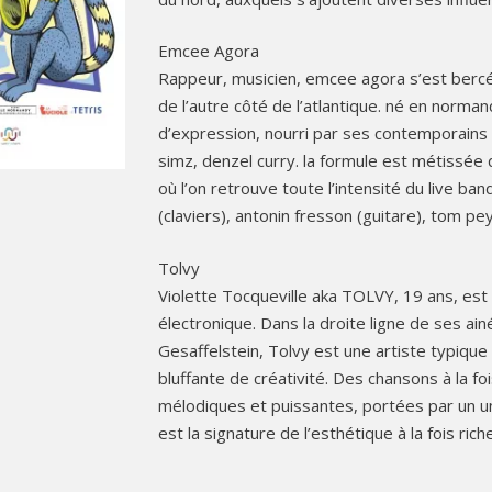
Emcee Agora
Rappeur, musicien, emcee agora s’est bercé 
de l’autre côté de l’atlantique. né en norman
d’expression, nourri par ses contemporains 
simz, denzel curry. la formule est métissée
où l’on retrouve toute l’intensité du live ba
(claviers), antonin fresson (guitare), tom pe
Tolvy
Violette Tocqueville aka TOLVY, 19 ans, est 
électronique. Dans la droite ligne de ses ai
Gesaffelstein, Tolvy est une artiste typiqu
bluffante de créativité. Des chansons à la fo
mélodiques et puissantes, portées par un un
est la signature de l’esthétique à la fois ri