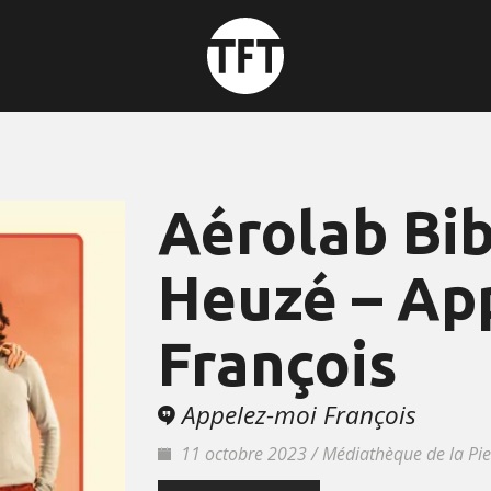
Aérolab Bib
Heuzé – Ap
François
Appelez-moi François
11 octobre 2023 / Médiathèque de la Pi