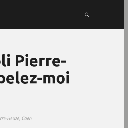
li Pierre-
pelez-moi
erre-Heuzé, Caen