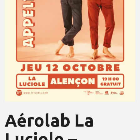
Aérolab La
Luciole –