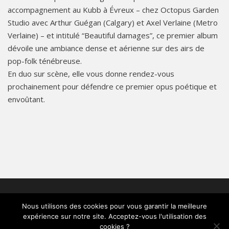
accompagnement au Kubb à Évreux – chez Octopus Garden
Studio avec Arthur Guégan (Calgary) et Axel Verlaine (Metro
Verlaine) – et intitulé “Beautiful damages”, ce premier album
dévoile une ambiance dense et aérienne sur des airs de
pop-folk ténébreuse.
En duo sur scène, elle vous donne rendez-vous
prochainement pour défendre ce premier opus poétique et
envoûtant.
© 2026 TFT : Place Fulbert de Beina : 61300 L'Aigle
-
Qui
Nous utilisons des cookies pour vous garantir la meilleure
sommes-nous
-
Contact
-
Pro
-
Partenaires
-
Bureau
expérience sur notre site. Acceptez-vous l'utilisation des
Mentions légales
-
Politique de confidentialité
-
Photographie
cookies ?