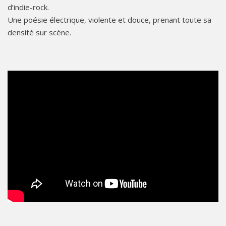
d’indie-rock.
Une poésie électrique, violente et douce, prenant toute sa
densité sur scène.
data-video='
'>