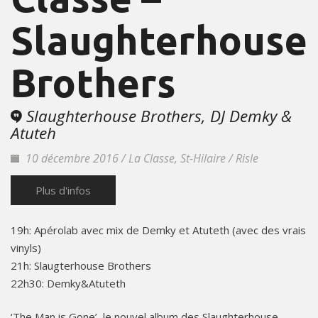
Slaughterhouse
Brothers
Slaughterhouse Brothers, DJ Demky &
Atuteh
10 décembre 2016 / La Classe, St-Hilaire / Risle
Plus d'infos
19h: Apérolab avec mix de Demky et Atuteth (avec des vrais
vinyls)
21h: Slaugterhouse Brothers
22h30: Demky&Atuteth
‘The Man is Gone’, le nouvel album des Slaughterhouse