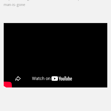
man-is-gone
data-video='
'>