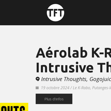
Aérolab K-
Intrusive 
Intrusive Thoughts, Gogojui
19 octobre 2024 / Le K-Rabo, Putanges-l
Plus d'infos