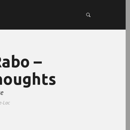
Rabo –
Thoughts
ce
e-Lac