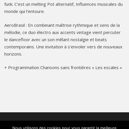
funk. C’est un melting Pot alternatif, Influences musicales du
monde qui l’entoure.
AeroBrasil : En combinant maîtrise rythmique et sens de la
mélodie, ce duo électro aux accents vintage vient percuter
le dancefloor avec un son mêlant nostalgie et beats
contemporains. Une invitation à s’envoler vers de nouveaux
horizons.
+ Programmation Chansons sans frontières « Les escales »
© 2026 TFT : Place Fulbert de Beina : 61300 L'Aigle
-
Qui
Nous utilisons des cookies pour vous garantir la meilleure