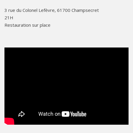
3 rue du Colonel Lefèvre, 61700 Champsecret
21H
Restauration sur place
data-video='
'>