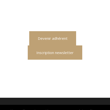
Devenir adhérent
Inscription newsletter
© 2026 TFT : Place Fulbert de Beina : 61300 L'Aigle
-
Qui