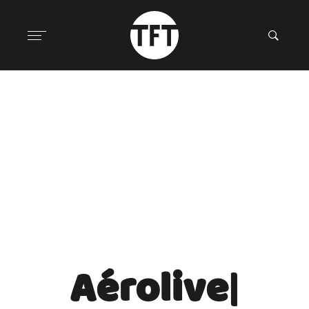
Aérolive
|