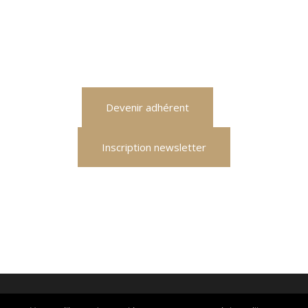
Devenir adhérent
Inscription newsletter
© 2026 TFT : Place Fulbert de Beina : 61300 L'Aigle
-
Qui