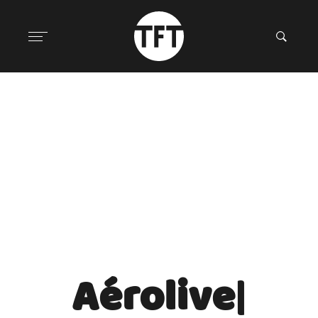
Aérolive
|